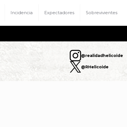
Incidencia
Expectadores
Sobrevivientes
@realidadhelicoide
@RHelicoide