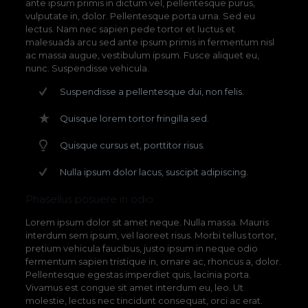
ante ipsum primis in dictum vel, pellentesque purus,
vulputate in, dolor. Pellentesque porta urna. Sed eu
lectus. Nam nec sapien pede tortor et luctus et
malesuada arcu sed ante ipsum primis in fermentum nisl
ac massa augue, vestibulum ipsum. Fusce aliquet eu,
nunc. Suspendisse vehicula.
Suspendisse a pellentesque dui, non felis.
Quisque lorem tortor fringilla sed.
Quisque cursus et, porttitor risus.
Nulla ipsum dolor lacus, suscipit adipiscing.
Phasellus posuere in odio
Lorem ipsum dolor sit amet neque. Nulla massa. Mauris
interdum sem ipsum, vel laoreet risus. Morbi tellus tortor,
pretium vehicula faucibus, justo ipsum in neque odio
fermentum sapien tristique in, ornare ac, rhoncus a, dolor.
Pellentesque egestas imperdiet quis, lacinia porta.
Vivamus est congue sit amet interdum eu, leo. Ut
molestie, lectus nec tincidunt consequat, orci ac erat.