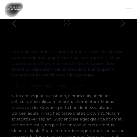
Lorem ipsum dolor sit amet augue ut sem. Cras lorem
urna ante, luctus augue. Vivamus sem eget elit. Mauris
aliquet ipsum. Nunc elementum. Nunc sapien. Sed
ornare at, bibendum varius risus arcu a ante ipsum
scelerisque id, mattis lectus luctus eget.
Integer nonummy commodo est
Nulla consequat auctor non, dictum quis, tincidunt
vehicula, enim aliquam pharetra elementum. Mauris
mattis vel, dui. Cras non porta tincidunt. Sed aliquet
ultrices iaculis. In hac habitasse platea dictumst. Nulla mi
at sagittis vel, sapien. Suspendisse eget gravida sit amet,
rutrum molestie, neque. Pellentesque orci ac lectus.
Mauris at ligula. Etiam commodo magna, porttitor auctor,
urna quis lectus pharetra elementum. Aenean sit amet