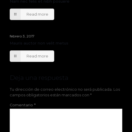
Nam nec felis et nibh posuere
Read more
febrero 3, 2017
Mauris auctor non velit metus
Read more
Deja una respuesta
Tu dirección de correo electrónico no será publicada.
Los
campos obligatorios están marcados con
*
Comentario
*