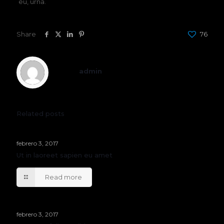
eu, urna.
Share
76
admin
Related posts
febrero 3, 2017
Ut in laoreet sapien eu amet
Read more
febrero 3, 2017