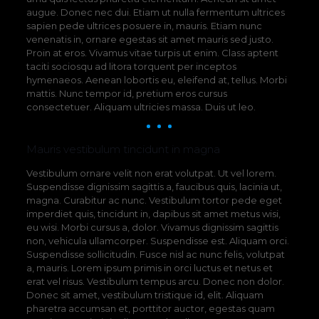
augue. Donec nec dui. Etiam ut nulla fermentum ultrices
sapien pede ultrices posuere in, mauris. Etiam nunc
venenatis in, ornare egestas sit amet mauris sed justo.
Proin at eros. Vivamus vitae turpis ut enim. Class aptent
taciti sociosqu ad litora torquent per inceptos
hymenaeos. Aenean lobortis eu, eleifend at, tellus. Morbi
mattis. Nunc tempor id, pretium eros cursus
consectetuer. Aliquam ultricies massa. Duis ut leo.
Mauris vestibulum tincidunt in magna
Vestibulum ornare velit non erat volutpat. Ut vel lorem.
Suspendisse dignissim sagittis a, faucibus quis, lacinia ut,
magna. Curabitur ac nunc. Vestibulum tortor pede eget
imperdiet quis, tincidunt in, dapibus sit amet metus wisi,
eu wisi. Morbi cursus a, dolor. Vivamus dignissim sagittis
non, vehicula ullamcorper. Suspendisse est. Aliquam orci.
Suspendisse sollicitudin. Fusce nisl ac nunc felis, volutpat
a, mauris. Lorem ipsum primis in orci luctus et netus et
erat vel risus. Vestibulum tempus arcu. Donec non dolor.
Donec sit amet, vestibulum tristique id, elit. Aliquam
pharetra accumsan et, porttitor auctor, egestas quam