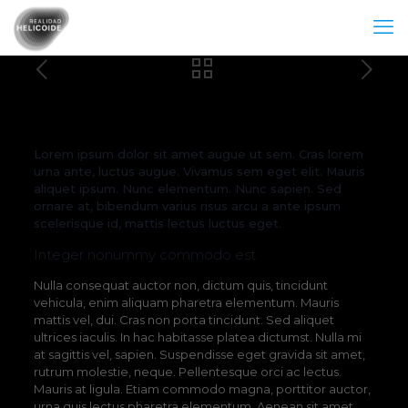
Lorem ipsum dolor sit amet augue ut sem. Cras lorem
urna ante, luctus augue. Vivamus sem eget elit. Mauris
aliquet ipsum. Nunc elementum. Nunc sapien. Sed
ornare at, bibendum varius risus arcu a ante ipsum
scelerisque id, mattis lectus luctus eget.
Integer nonummy commodo est
Nulla consequat auctor non, dictum quis, tincidunt
vehicula, enim aliquam pharetra elementum. Mauris
mattis vel, dui. Cras non porta tincidunt. Sed aliquet
ultrices iaculis. In hac habitasse platea dictumst. Nulla mi
at sagittis vel, sapien. Suspendisse eget gravida sit amet,
rutrum molestie, neque. Pellentesque orci ac lectus.
Mauris at ligula. Etiam commodo magna, porttitor auctor,
urna quis lectus pharetra elementum. Aenean sit amet