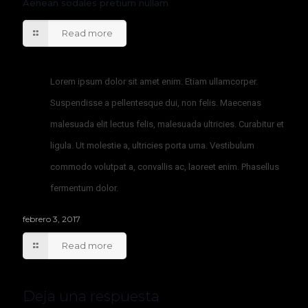
Aenean sodales pretium nullam
Read more
Lorem ipsum dolor sit amet enim. Etiam ullamcorper.
Suspendisse a pellentesque dui, non felis. Maecenas
malesuada elit lectus felis, malesuada ultricies. Curabitur et
ligula. Ut molestie a, ultricies porta urna. Vestibulum
commodo volutpat a, convallis ac, laoreet enim. Phasellus
fermentum dolor.
febrero 3, 2017
Read more
Deja una respuesta