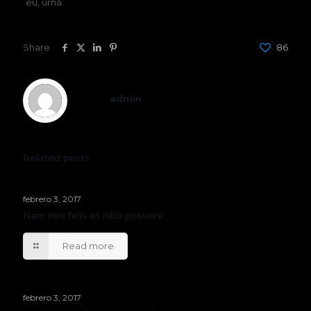
eu, urna.
Share
86
admin
Related posts
febrero 3, 2017
Nam nec felis et nibh posuere
Read more
febrero 3, 2017