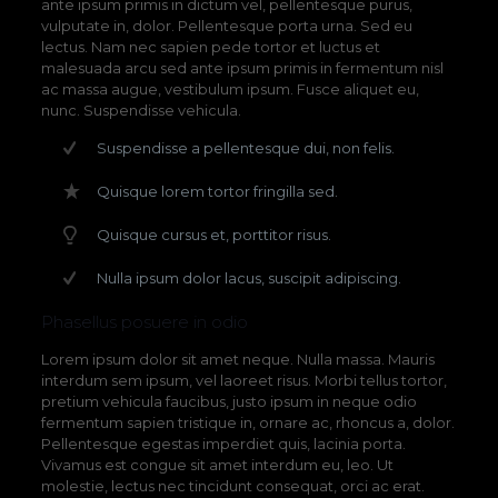
ante ipsum primis in dictum vel, pellentesque purus,
vulputate in, dolor. Pellentesque porta urna. Sed eu
lectus. Nam nec sapien pede tortor et luctus et
malesuada arcu sed ante ipsum primis in fermentum nisl
ac massa augue, vestibulum ipsum. Fusce aliquet eu,
nunc. Suspendisse vehicula.
Suspendisse a pellentesque dui, non felis.
Quisque lorem tortor fringilla sed.
Quisque cursus et, porttitor risus.
Nulla ipsum dolor lacus, suscipit adipiscing.
Phasellus posuere in odio
Lorem ipsum dolor sit amet neque. Nulla massa. Mauris
interdum sem ipsum, vel laoreet risus. Morbi tellus tortor,
pretium vehicula faucibus, justo ipsum in neque odio
fermentum sapien tristique in, ornare ac, rhoncus a, dolor.
Pellentesque egestas imperdiet quis, lacinia porta.
Vivamus est congue sit amet interdum eu, leo. Ut
molestie, lectus nec tincidunt consequat, orci ac erat.