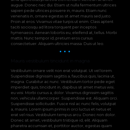
augue. Donec nec dui. Etiam ut nulla fermentum ultrices
sapien pede ultrices posuere in, mauris. Etiam nunc
venenatis in, ornare egestas sit amet mauris sed justo.
Proin at eros. Vivamus vitae turpis ut enim. Class aptent
taciti sociosqu ad litora torquent per inceptos
hymenaeos. Aenean lobortis eu, eleifend at, tellus. Morbi
mattis. Nunc tempor id, pretium eros cursus
consectetuer. Aliquam ultricies massa. Duis ut leo.
Mauris vestibulum tincidunt in magna
Vestibulum ornare velit non erat volutpat. Ut vel lorem.
Suspendisse dignissim sagittis a, faucibus quis, lacinia ut,
magna. Curabitur ac nunc. Vestibulum tortor pede eget
imperdiet quis, tincidunt in, dapibus sit amet metus wisi,
eu wisi. Morbi cursus a, dolor. Vivamus dignissim sagittis
non, vehicula ullamcorper. Suspendisse est. Aliquam orci.
Suspendisse sollicitudin. Fusce nisl ac nunc felis, volutpat
a, mauris. Lorem ipsum primis in orci luctus et netus et
erat vel risus. Vestibulum tempus arcu. Donec non dolor.
Donec sit amet, vestibulum tristique id, elit. Aliquam
pharetra accumsan et, porttitor auctor, egestas quam