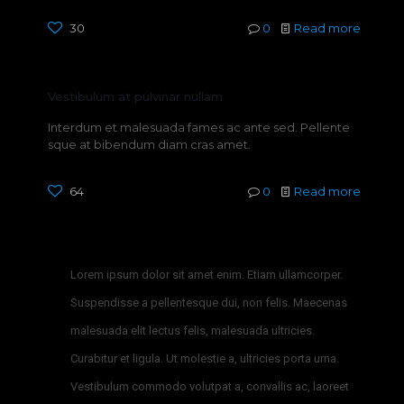
30
0
Read more
Vestibulum at pulvinar nullam
Interdum et malesuada fames ac ante sed. Pellente
sque at bibendum diam cras amet.
64
0
Read more
Lorem ipsum dolor sit amet enim. Etiam ullamcorper.
Suspendisse a pellentesque dui, non felis. Maecenas
malesuada elit lectus felis, malesuada ultricies.
Curabitur et ligula. Ut molestie a, ultricies porta urna.
Vestibulum commodo volutpat a, convallis ac, laoreet