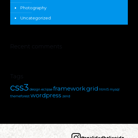
Photography
Uncategorized
Recent comments
Tags
css3
framework
grid
design
eclipse
html5
mysql
wordpress
themeforest
zend
@realidadhelicoide