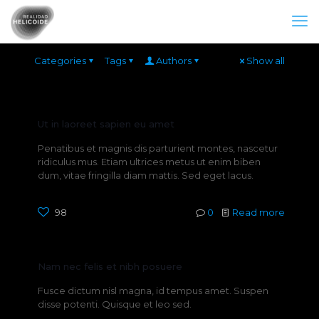
Categories
Tags
Authors
Show all
Ut in laoreet sapien eu amet
Penatibus et magnis dis parturient montes, nascetur
ridiculus mus. Etiam ultrices metus ut enim biben
dum, vitae fringilla diam mattis. Sed eget lacus.
98
0
Read more
Nam nec felis et nibh posuere
Fusce dictum nisl magna, id tempus amet. Suspen
disse potenti. Quisque et leo sed.