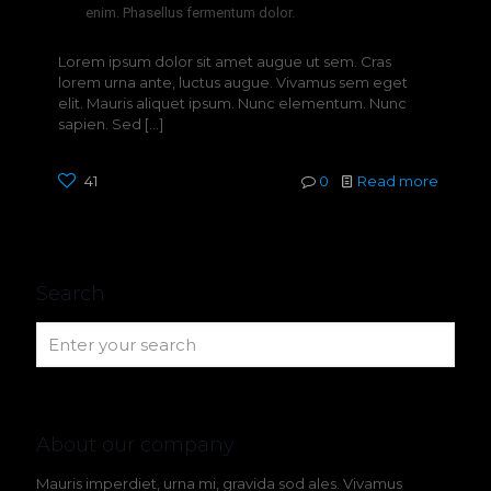
enim. Phasellus fermentum dolor.
Lorem ipsum dolor sit amet augue ut sem. Cras
lorem urna ante, luctus augue. Vivamus sem eget
elit. Mauris aliquet ipsum. Nunc elementum. Nunc
sapien. Sed
[…]
41
0
Read more
Search
About our company
Mauris imperdiet, urna mi, gravida sod ales.
Vivamus