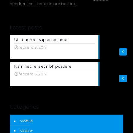
hendrerit
nulla erat ornare tortor in.
Latest posts
Ut in laoreet sapien eu amet
febrero 3, 2017
0
Nam nec felis et nibh posuere
febrero 3, 2017
0
Categories
Mobile
Motion