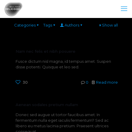
Categories
Tags
Authors
Show all
Nam nec felis et nibh posuere
Fusce dictum nisl magna, id tempus amet. Suspen
disse potenti. Quisque et leo sed.
30
0
Read more
Aenean sodales pretium nullam
Donec sed augue ut tortor faucibus amet. In
fermentum nulla eget iaculis fermentum? Sed ac
libero eu metus lacinia pretium. Praesent ultrices
consequat.