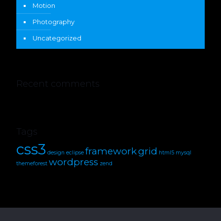
Motion
Photography
Uncategorized
Recent comments
Tags
css3
framework
grid
design
eclipse
html5
mysql
wordpress
themeforest
zend