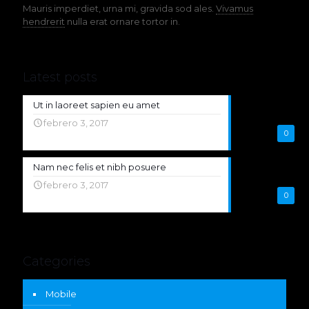
Mauris imperdiet, urna mi, gravida sod ales.
Vivamus
hendrerit
nulla erat ornare tortor in.
Latest posts
Ut in laoreet sapien eu amet
febrero 3, 2017
0
Nam nec felis et nibh posuere
febrero 3, 2017
0
Categories
Mobile