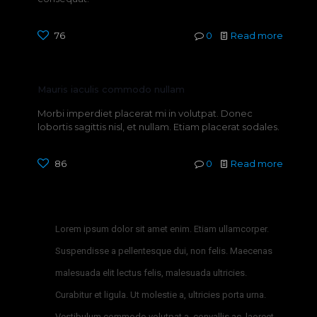
76
0
Read more
Mauris iaculis commodo nullam
Morbi imperdiet placerat mi in volutpat. Donec
lobortis sagittis nisl, et nullam. Etiam placerat sodales.
86
0
Read more
Lorem ipsum dolor sit amet enim. Etiam ullamcorper.
Suspendisse a pellentesque dui, non felis. Maecenas
malesuada elit lectus felis, malesuada ultricies.
Curabitur et ligula. Ut molestie a, ultricies porta urna.
Vestibulum commodo volutpat a, convallis ac, laoreet