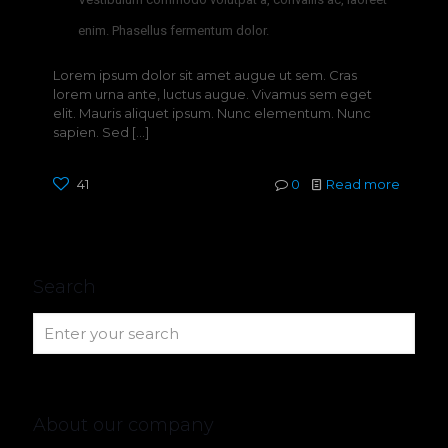
enim. Phasellus fermentum dolor.
Lorem ipsum dolor sit amet augue ut sem. Cras
lorem urna ante, luctus augue. Vivamus sem eget
elit. Mauris aliquet ipsum. Nunc elementum. Nunc
sapien. Sed
[…]
41
0
Read more
Search
About our company