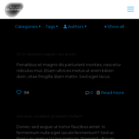
Categories
Tags
Authors
Show all
Ut in laoreet sapien eu amet
Penatibus et magnis dis parturient montes, nascetur
ridiculus mus. Etiam ultrices metus ut enim biben
dum, vitae fringilla diam mattis. Sed eget lacus.
98
0
Read more
Aenean sodales pretium nullam
Donec sed augue ut tortor faucibus amet. In
fermentum nulla eget iaculis fermentum? Sed ac
libero eu metus lacinia pretium. Praesent ultrices