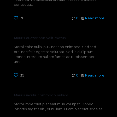
consequat.
76
0
Read more
Mauris auctor non velit metus
Morbi enim nulla, pulvinar non enim sed. Sed sed
orci nec felis egestas volutpat. Sed in dui ipsum.
Donec interdum nullam fames ac turpis semper
urna.
35
0
Read more
Mauris iaculis commodo nullam
Morbi imperdiet placerat mi in volutpat. Donec
lobortis sagittis nisl, et nullam. Etiam placerat sodales.